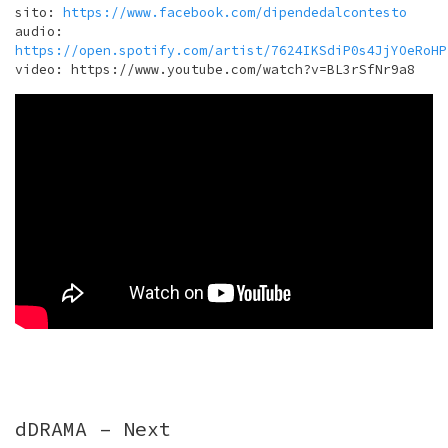
sito:
https://www.facebook.com/dipendedalcontesto
audio:
https://open.spotify.com/artist/7624IKSdiP0s4JjYOeRoHP
video: https://www.youtube.com/watch?v=BL3rSfNr9a8
dDRAMA – Next