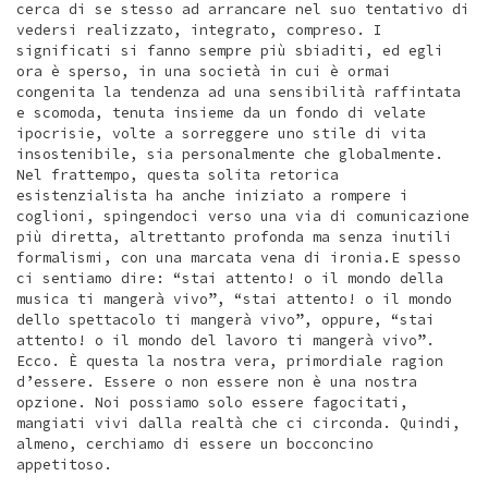
cerca di se stesso ad arrancare nel suo tentativo di
vedersi realizzato, integrato, compreso. I
significati si fanno sempre più sbiaditi, ed egli
ora è sperso, in una società in cui è ormai
congenita la tendenza ad una sensibilità raffintata
e scomoda, tenuta insieme da un fondo di velate
ipocrisie, volte a sorreggere uno stile di vita
insostenibile, sia personalmente che globalmente.
Nel frattempo, questa solita retorica
esistenzialista ha anche iniziato a rompere i
coglioni, spingendoci verso una via di comunicazione
più diretta, altrettanto profonda ma senza inutili
formalismi, con una marcata vena di ironia.E spesso
ci sentiamo dire: “stai attento! o il mondo della
musica ti mangerà vivo”, “stai attento! o il mondo
dello spettacolo ti mangerà vivo”, oppure, “stai
attento! o il mondo del lavoro ti mangerà vivo”.
Ecco. È questa la nostra vera, primordiale ragion
d’essere. Essere o non essere non è una nostra
opzione. Noi possiamo solo essere fagocitati,
mangiati vivi dalla realtà che ci circonda. Quindi,
almeno, cerchiamo di essere un bocconcino
appetitoso.