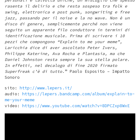
personali e talvolta uniche, un miscuglio che spesso
rasenta il delirio e che resta sospeso tra folk e
swing, elettronica e post punk, songwriting e free
jazz, passando per il noise e la no wave. Non è un
disco di genere, semplicemente perché non viene
seguito un apparente filo conduttore in termini di
identificazione musicale. Prima di scrivere i 10
pezzi che compongono “Explain to me your meme”,
Laricchia dice di aver ascoltato Peter Ivers,
Philippe Katerine, Ava Rocha e Plantasia, ma che
Daniel Johnston resta sempre la sua stella polare.
In effetti, nel decalogo di fine 2020 firmato
Superfreak c’è di tutto
.” Paolo Esposito – Impatto
Sonoro
sito:
http://www.lepers.it/
audio:
https://lepers.bandcamp.com/album/explain-to-
me-your-meme
video:
https://www.youtube.com/watch?v=8DPCZxp8WxE