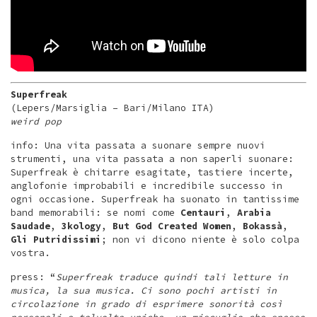
Superfreak
(Lepers/Marsiglia – Bari/Milano ITA)
weird pop
info: Una vita passata a suonare sempre nuovi
strumenti, una vita passata a non saperli suonare:
Superfreak è chitarre esagitate, tastiere incerte,
anglofonie improbabili e incredibile successo in
ogni occasione. Superfreak ha suonato in tantissime
band memorabili: se nomi come
Centauri
,
Arabia
Saudade
,
3kology
,
But God Created Women
,
Bokassà
,
Gli Putridissimi
; non vi dicono niente è solo colpa
vostra.
press: “
Superfreak traduce quindi tali letture in
musica, la sua musica. Ci sono pochi artisti in
circolazione in grado di esprimere sonorità così