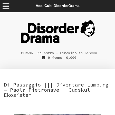
Ass. Cult. DisorderDrama
tTRAMA
Ad Astra – Cinemino in Genova
0 items
0,00
€
Di Passaggio ||| Diventare Lumbung
– Paola Pietronave + Gudskul
Ekosistem