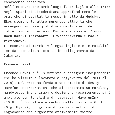
conoscenza reciproca.
Nell’incontro che avrà luogo il 10 luglio alle 17:00
negli spazi di Disoderdrama approfondiremo le
pratiche di ospitalità messe in atto da Gudskul
Ekosistem, e le altre numerose attività che
avvengono su base quotidiana negli spazi del
collettivo indonesiano. Parteciperanno all’incontro
Moch Hasrul Indrabakti
,
Ervancehavefun
e
Paola
Pietronave
.
L’incontro si terrà in lingua inglese e in modalità
ibrida, con alcuni ospiti in collegamento da
Jakarta.
Ervance Havefun
Ervance Havefun è un artista e designer indipendente
che ha vissuto e lavorato a Yogyakarta dal 2011 al
2019). Nel 2011 ha fondato uno studio di design -
Havefun Incorporation- che si concentra su murales,
hand-lettering e graphic design, e recentemente si è
ampliato con lo studio di tatuaggi “HavefunInk”
(2018). È fondatore e membro della comunità GILA
(Gigi Nyala), un gruppo di giovani artisti di
Yogyakarta che organizza attivamente mostre