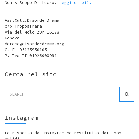
Non A Scopo Di Lucro.
Leggi di più.
Ass.Cult.DisorderDrama
c/o TroppaTrama
Via del Molo 29r 16128
Genova
ddrama@disorderdrama.org
C. F. 95125950105
P. Iva IT 01926000991
Cerca nel sito
Search
for:
Instagram
La risposta da Instagram ha restituito dati non
validi.