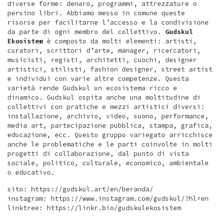
diverse forme: denaro, programmi, attrezzature o
persino libri. Abbiamo messo in comune queste
risorse per facilitarne l’accesso e la condivisione
da parte di ogni membro del collettivo.
Gudskul
Ekosistem
è composto da molti elementi: artisti,
curatori, scrittori d’arte, manager, ricercatori,
musicisti, registi, architetti, cuochi, designer
artistici, stilisti, fashion designer, street artist
e individui con varie altre competenze. Questa
varietà rende Gudskul un ecosistema ricco e
dinamico. Gudskul ospita anche una moltitudine di
collettivi con pratiche e mezzi artistici diversi:
installazione, archivio, video, suono, performance,
media art, partecipazione pubblica, stampa, grafica,
educazione, ecc. Questo gruppo variegato arricchisce
anche le problematiche e le parti coinvolte in molti
progetti di collaborazione, dal punto di vista
sociale, politico, culturale, economico, ambientale
o educativo.
sito: https://gudskul.art/en/beranda/
instagram: https://www.instagram.com/gudskul/?hl=en
linktree: https://linkr.bio/gudskulekosistem