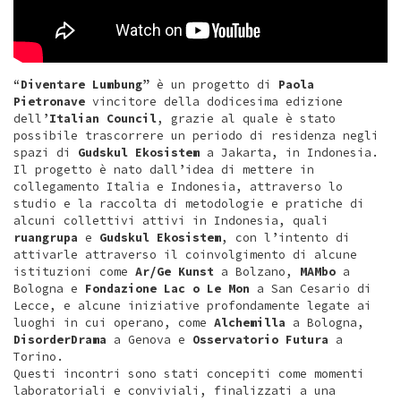
“
Diventare Lumbung
” è un progetto di
Paola
Pietronave
vincitore della dodicesima edizione
dell’
Italian Council
, grazie al quale è stato
possibile trascorrere un periodo di residenza negli
spazi di
Gudskul Ekosistem
a Jakarta, in Indonesia.
Il progetto è nato dall’idea di mettere in
collegamento Italia e Indonesia, attraverso lo
studio e la raccolta di metodologie e pratiche di
alcuni collettivi attivi in Indonesia, quali
ruangrupa
e
Gudskul Ekosistem
, con l’intento di
attivarle attraverso il coinvolgimento di alcune
istituzioni come
Ar/Ge Kunst
a Bolzano,
MAMbo
a
Bologna e
Fondazione Lac o Le Mon
a San Cesario di
Lecce, e alcune iniziative profondamente legate ai
luoghi in cui operano, come
Alchemilla
a Bologna,
DisorderDrama
a Genova e
Osservatorio Futura
a
Torino.
Questi incontri sono stati concepiti come momenti
laboratoriali e conviviali, finalizzati a una