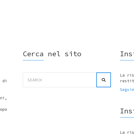
Cerca nel sito
Ins
Search
La ri
for:
 di
resti
Segui
ni,
Ins
opo
La ri