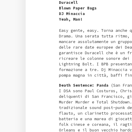
Duracell
Blown Paper Bags
DJ Minaccia
Yeah, Man!
Easy gente, easy. Torna anche q
Drama. Una serata tutta ritmo, 
mancare assolutamente un gruppo
delle rare date europee dei Dea
garantisce Duracell che è un fr
ricreare le colonne sonore dei 
Lightning Bolt. I BPB presentan
formazione a tre. Dj Minaccia v
pompa magna in città, baffi fin
Death Sentence: Panda
(San Fran
I DSA sono Paul Costuros, Chris
deliquenti di San Francisco, gi
Murder Murder e Total Shutdown.
tradizionale sound post-punk de
flauto, un clarinetto processat
batteria e una marea di giocatt
folk cinese e coreana, il ragti
Orleans e il buon vecchio hardc