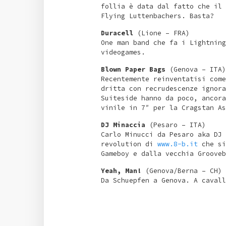
follia è data dal fatto che il 
Flying Luttenbachers. Basta?
Duracell
(Lione – FRA)
One man band che fa i Lightning
videogames.
Blown Paper Bags
(Genova – ITA)
Recentemente reinventatisi come
dritta con recrudescenze ignora
Suiteside hanno da poco, ancora
vinile in 7″ per la Cragstan As
DJ Minaccia
(Pesaro – ITA)
Carlo Minucci da Pesaro aka DJ 
revolution di
www.8-b.it
che si
Gameboy e dalla vecchia Grooveb
Yeah, Man!
(Genova/Berna – CH)
Da Schuepfen a Genova. A cavall