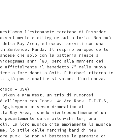
uest`anno l`estenuante maratona di Disorder
divertimento e ciliegine sulla torta. Non può
 della Bay Area, ed eccovi serviti con una
th Sentence: Panda. Il respiro europeo ce lo
ancese che solo con la batteria riesce a
videogames anni `80, però alla maniera dei
o ufficialmente il benedetto 7″ nella nuova
iene a fare danni a 8bit. E Michael ritorna in
ti già posizionati e stivaloni d`ordinanza.
cisco – USA)
 Dixon e Kim West, un trio di rumorosi
à all`opera con Crack: We Are Rock, T.I.T.S,
 Aggiungono un senso drammatico al
lla Bay Area, usando nientepopodimenochè un
o pesantemente da un pitch-shifter, una
oli. La loro musica cita ampiamente la musica
me, lo stile delle marching band di New
ore punk. Se non vi bastasse la garanzia di