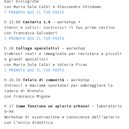
basi biologiche
con Maria Sole Calbi e Alessandro Chindamo
︎︎︎ PRENOTA QUI IL TUO POSTO
h 15.00
Cesteria 1.0
– workshop *
Vimini e salici: costruisci il tuo primo cestino
con Francesca Salvadori
︎︎︎ PRENOTA QUI IL TUO POSTO
h 16
Collage speculativi
– workshop
Simbiosi reali e immaginate per resistere a piccoli
e grandi apocalissi
con Maria Sole Calbi e Valeria Piras
︎︎︎ PRENOTA QUI IL TUO POSTO
h 16.30
Telaio di comunità
– workshop
Intrecci e macramè spontanei per ombreggiare la
radura di Ninnolo
con Francesca Migone
h 17
Come funziona un apiario urbano?
– laboratorio
0-99
Workshop di osservazione e conoscenza dell’apiario
con l’arnia didattica