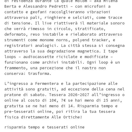
di residenza durante la quale Molom – aka Milena
Berta e Alessandro Pedretti – con microfoni a
contatto e geofani raccolglieranno vibrazioni
attraverso pali, ringhiere e selciati, come tracce
di tensione. Il live riattiverà il materiale sonoro
che verrà rimesso in circolo, stratificato,
deformato, reso instabile e rielaborato attraverso
strumenti come monome norns, polyend tracker, e
registratori analogici. La città stessa si consegna
attraverso la sua degradazione magnetica. I tape
loops – audiocassette riciclate e modificate –
funzionano come archivi instabili. Ogni loop è un
frammento, una percezione che il nastro non
conserva: trasforma.
L’ingresso a Fermentera e la partecipazione alle
attività sono gratuiti, ad eccezione della cena nel
pratone di sabato. Tessera 2026-2027 all’ingresso o
online al costo di 10€, 7€ se hai meno di 25 anni,
gratuita se ne hai meno di 14. Risparmia tempo e
pre-tesserati online, poi ritira la tua tessera
fisica direttamente Alle Ortiche!
risparmia tempo e tesserati online