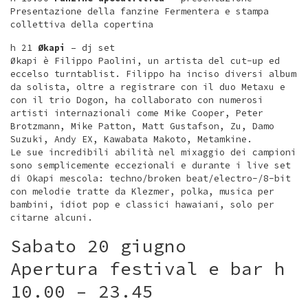
Presentazione della fanzine Fermentera e stampa
collettiva della copertina
h 21
Økapi
– dj set
Økapi è Filippo Paolini, un artista del cut-up ed
eccelso turntablist. Filippo ha inciso diversi album
da solista, oltre a registrare con il duo Metaxu e
con il trio Dogon, ha collaborato con numerosi
artisti internazionali come Mike Cooper, Peter
Brotzmann, Mike Patton, Matt Gustafson, Zu, Damo
Suzuki, Andy EX, Kawabata Makoto, Metamkine.
Le sue incredibili abilità nel mixaggio dei campioni
sono semplicemente eccezionali e durante i live set
di Okapi mescola: techno/broken beat/electro-/8-bit
con melodie tratte da Klezmer, polka, musica per
bambini, idiot pop e classici hawaiani, solo per
citarne alcuni.
Sabato 20 giugno
Apertura festival e bar h
10.00 – 23.45