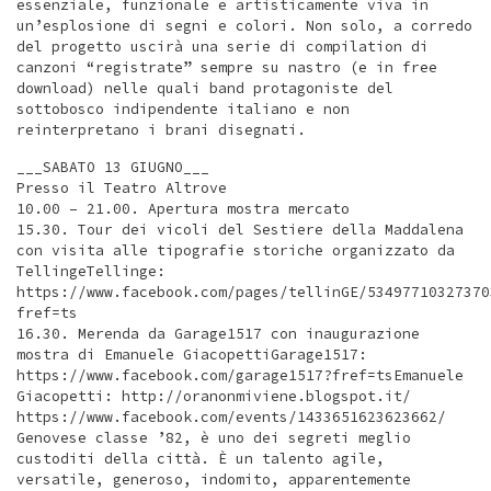
essenziale, funzionale e artisticamente viva in
un’esplosione di segni e colori. Non solo, a corredo
del progetto uscirà una serie di compilation di
canzoni “registrate” sempre su nastro (e in free
download) nelle quali band protagoniste del
sottobosco indipendente italiano e non
reinterpretano i brani disegnati.
___SABATO 13 GIUGNO___
Presso il Teatro Altrove
10.00 – 21.00. Apertura mostra mercato
15.30. Tour dei vicoli del Sestiere della Maddalena
con visita alle tipografie storiche organizzato da
TellingeTellinge:
https://www.facebook.com/pages/tellinGE/53497710327370
fref=ts
16.30. Merenda da Garage1517 con inaugurazione
mostra di Emanuele GiacopettiGarage1517:
https://www.facebook.com/garage1517?fref=tsEmanuele
Giacopetti: http://oranonmiviene.blogspot.it/
https://www.facebook.com/events/1433651623623662/
Genovese classe ’82, è uno dei segreti meglio
custoditi della città. È un talento agile,
versatile, generoso, indomito, apparentemente