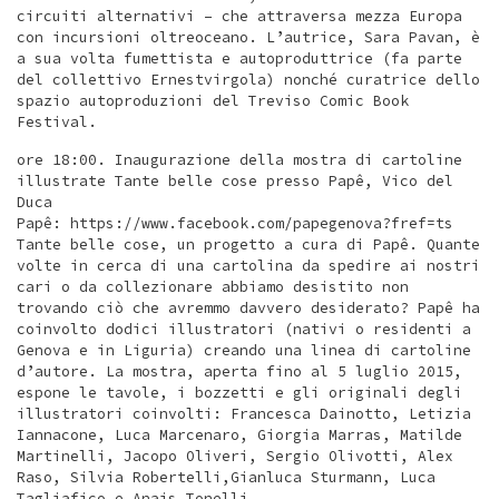
circuiti alternativi – che attraversa mezza Europa
con incursioni oltreoceano. L’autrice, Sara Pavan, è
a sua volta fumettista e autoproduttrice (fa parte
del collettivo Ernestvirgola) nonché curatrice dello
spazio autoproduzioni del Treviso Comic Book
Festival.
ore 18:00. Inaugurazione della mostra di cartoline
illustrate Tante belle cose presso Papê, Vico del
Duca
Papê: https://www.facebook.com/papegenova?fref=ts
Tante belle cose, un progetto a cura di Papê. Quante
volte in cerca di una cartolina da spedire ai nostri
cari o da collezionare abbiamo desistito non
trovando ciò che avremmo davvero desiderato? Papê ha
coinvolto dodici illustratori (nativi o residenti a
Genova e in Liguria) creando una linea di cartoline
d’autore. La mostra, aperta fino al 5 luglio 2015,
espone le tavole, i bozzetti e gli originali degli
illustratori coinvolti: Francesca Dainotto, Letizia
Iannacone, Luca Marcenaro, Giorgia Marras, Matilde
Martinelli, Jacopo Oliveri, Sergio Olivotti, Alex
Raso, Silvia Robertelli,Gianluca Sturmann, Luca
Tagliafico e Anais Tonelli.