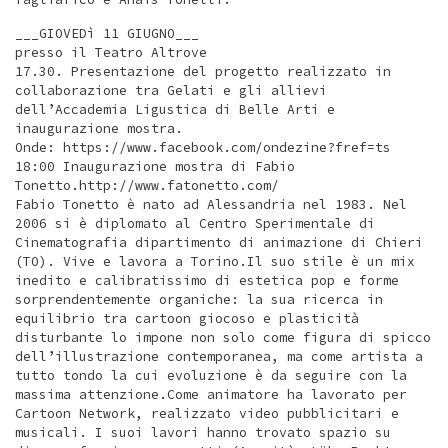
___GIOVEDì 11 GIUGNO___
presso il Teatro Altrove
17.30. Presentazione del progetto realizzato in
collaborazione tra Gelati e gli allievi
dell’Accademia Ligustica di Belle Arti e
inaugurazione mostra.
Onde: https://www.facebook.com/ondezine?fref=ts
18:00 Inaugurazione mostra di Fabio
Tonetto.http://www.fatonetto.com/
Fabio Tonetto è nato ad Alessandria nel 1983. Nel
2006 si è diplomato al Centro Sperimentale di
Cinematografia dipartimento di animazione di Chieri
(TO). Vive e lavora a Torino.Il suo stile è un mix
inedito e calibratissimo di estetica pop e forme
sorprendentemente organiche: la sua ricerca in
equilibrio tra cartoon giocoso e plasticità
disturbante lo impone non solo come figura di spicco
dell’illustrazione contemporanea, ma come artista a
tutto tondo la cui evoluzione è da seguire con la
massima attenzione.Come animatore ha lavorato per
Cartoon Network, realizzato video pubblicitari e
musicali. I suoi lavori hanno trovato spazio su