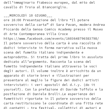
dell’immaginario fiabesco europeo, dal mito del
cavallo di Troia al Bianconiglio.
___MERCOLEDì 10 GIUGNO___
ore 16:00 Presentazione del libro “Il potere
sovversivo della carta” di Sara Pavan, modera Andrea
Piccardo della Genoa Comics Academy presso il Museo
di Arte Contemporanea Villa Croce
https://www.facebook.com/events/1603648796583798/
Il potere sovversivo della carta è una raccolta di
dodici interviste in forma narrativa sulla nuova
scena del fumetto italiano indipendente e
autoprodotto. Si tratta del primo libro in assoluto
dedicato all’argomento. Racconta la scena del
fumetto indipendente italiano attraverso le voci
degli autori. Il volume inoltre è arricchito da un
apparato di storie brevi e illustrazioni per
presentare al meglio le figure dei dodici artisti
intervistati: i veri apostoli del d.i.y. (do it
yourself). Con la prefazione di Davide Toffolo e la
postfazione di Daniele Brolli.Le esperienze dei
fumettisti riportate in Il potere sovversivo della
carta restituiscono le coordinate di una fitta rete
di contatti – tra festival, collettivi di autori e