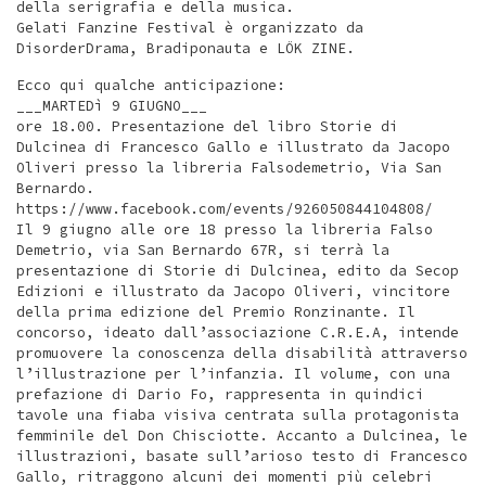
della serigrafia e della musica.
Gelati Fanzine Festival è organizzato da
DisorderDrama, Bradiponauta e LÖK ZINE.
Ecco qui qualche anticipazione:
___MARTEDì 9 GIUGNO___
ore 18.00. Presentazione del libro Storie di
Dulcinea di Francesco Gallo e illustrato da Jacopo
Oliveri presso la libreria Falsodemetrio, Via San
Bernardo.
https://www.facebook.com/events/926050844104808/
Il 9 giugno alle ore 18 presso la libreria Falso
Demetrio, via San Bernardo 67R, si terrà la
presentazione di Storie di Dulcinea, edito da Secop
Edizioni e illustrato da Jacopo Oliveri, vincitore
della prima edizione del Premio Ronzinante. Il
concorso, ideato dall’associazione C.R.E.A, intende
promuovere la conoscenza della disabilità attraverso
l’illustrazione per l’infanzia. Il volume, con una
prefazione di Dario Fo, rappresenta in quindici
tavole una fiaba visiva centrata sulla protagonista
femminile del Don Chisciotte. Accanto a Dulcinea, le
illustrazioni, basate sull’arioso testo di Francesco
Gallo, ritraggono alcuni dei momenti più celebri