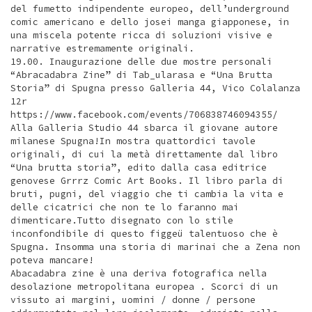
del fumetto indipendente europeo, dell’underground
comic americano e dello josei manga giapponese, in
una miscela potente ricca di soluzioni visive e
narrative estremamente originali.
19.00. Inaugurazione delle due mostre personali
“Abracadabra Zine” di Tab_ularasa e “Una Brutta
Storia” di Spugna presso Galleria 44, Vico Colalanza
12r
https://www.facebook.com/events/706838746094355/
Alla Galleria Studio 44 sbarca il giovane autore
milanese Spugna!In mostra quattordici tavole
originali, di cui la metà direttamente dal libro
“Una brutta storia”, edito dalla casa editrice
genovese Grrrz Comic Art Books. Il libro parla di
bruti, pugni, del viaggio che ti cambia la vita e
delle cicatrici che non te lo faranno mai
dimenticare.Tutto disegnato con lo stile
inconfondibile di questo figgeü talentuoso che è
Spugna. Insomma una storia di marinai che a Zena non
poteva mancare!
Abacadabra zine è una deriva fotografica nella
desolazione metropolitana europea . Scorci di un
vissuto ai margini, uomini / donne / persone