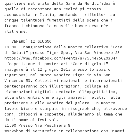
quartiere malfamato della Gare du Nord.L’idea è
quella di raccontare una realtà piuttosto
sconosciuta in Italia, puntando i riflettori su
cinque talentuosi fumettisti della scena che i
francesi chiamano la nouvelle bande dessinée
italienne.
___VENERDì 12 GIUGNO___
18.00. Inaugurazione della mostra collettiva “Cose
di Gelati” presso Tiger Spot, Via San Vincenzo 53
https://www.facebook.com/events/877554475620394/
L’esposizione di poster-art “Cose di gelati”
inaugurerà il 12 giugno 2015 presso lo spazio
TigerSpot, nel punto vendita Tiger in via San
Vincenzo 53. Collettivi nazionali e internazionali
parteciperanno con illustrazioni, collage ed
elaborazioni digitali dedicate all’oggettistica,
alla strumentazione e agli ambienti relativi alla
produzione e alla vendita del gelato. In mostra
tavole bicrome stampate in risograph che, attraverso
coni, chioschi e coppette, alluderanno al tema che
dà il nome al festival.
21.00 Presso Via Peschiera 8
Workshop di serigrafia in collaborazione con Oimemì