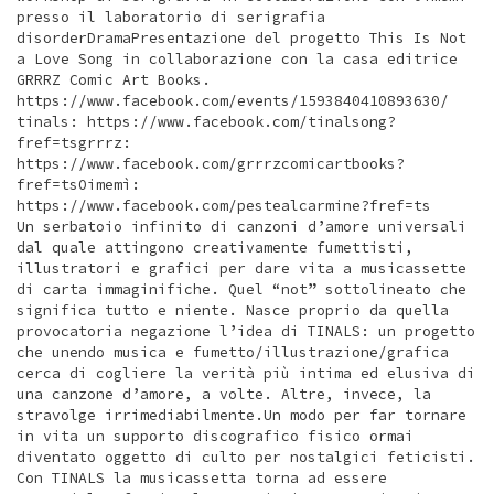
presso il laboratorio di serigrafia
disorderDramaPresentazione del progetto This Is Not
a Love Song in collaborazione con la casa editrice
GRRRZ Comic Art Books.
https://www.facebook.com/events/1593840410893630/
tinals: https://www.facebook.com/tinalsong?
fref=tsgrrrz:
https://www.facebook.com/grrrzcomicartbooks?
fref=tsOimemì:
https://www.facebook.com/pestealcarmine?fref=ts
Un serbatoio infinito di canzoni d’amore universali
dal quale attingono creativamente fumettisti,
illustratori e grafici per dare vita a musicassette
di carta immaginifiche. Quel “not” sottolineato che
significa tutto e niente. Nasce proprio da quella
provocatoria negazione l’idea di TINALS: un progetto
che unendo musica e fumetto/illustrazione/grafica
cerca di cogliere la verità più intima ed elusiva di
una canzone d’amore, a volte. Altre, invece, la
stravolge irrimediabilmente.Un modo per far tornare
in vita un supporto discografico fisico ormai
diventato oggetto di culto per nostalgici feticisti.
Con TINALS la musicassetta torna ad essere