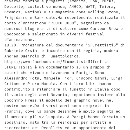
diverse fanzine e progetti (Amenità, Lök, Puck!,
Delebile, collettivo mensa, A4GOD, WATT, Teiera,
Bcomics, Retina) e su magazine come Rolling Stone,
Frigidaire e Barricate.Ha recentemente realizzato il
corto d’animazione “PLUTO 3000”, segnalato da
numerosi blog e siti di settore come Cartoon Brew e
Booooooom e selezionato in diversi festival
d’animazione.
18.30. Proiezione del documentario “5Fumettisti5” di
Gabriele Orsini e incontro con il regista, modera
Andrea Queirolo di Fumettologica.
https://www.facebook.com/5fumettisti5?fref=ts
5FUMETTISTI5 è un documentario su un gruppo di
autori che vivono e lavorano a Parigi. Sono
Alessandro Tota, Manuele Fior, Giacomo Nanni, Luigi
Critone e Piero Macola. Con i loro libri hanno
contribuito a rilanciare il fumetto in Italia dopo
il vuoto degli anni Novanta, importando insieme alla
Coconino Press il modello del graphic novel nel
nostro paese.Da diversi anni sono emigrati in
Francia, dove la bande dessinée è molto seguita ed
il mercato più sviluppato. A Parigi hanno formato un
sodalizio, nato tra la residenza per artisti e
ricercatori dei Recollets ed un appartamento del