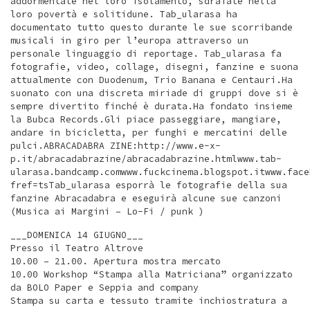
addormentate nel loro isolamento, sdraiate nella
loro povertà e solitidune. Tab_ularasa ha
documentato tutto questo durante le sue scorribande
musicali in giro per l’europa attraverso un
personale linguaggio di reportage. Tab_ularasa fa
fotografie, video, collage, disegni, fanzine e suona
attualmente con Duodenum, Trio Banana e Centauri.Ha
suonato con una discreta miriade di gruppi dove si è
sempre divertito finché è durata.Ha fondato insieme
la Bubca Records.Gli piace passeggiare, mangiare,
andare in bicicletta, per funghi e mercatini delle
pulci.ABRACADABRA ZINE:http://www.e-x-
p.it/abracadabrazine/abracadabrazine.htmlwww.tab-
ularasa.bandcamp.comwww.fuckcinema.blogspot.itwww.face
fref=tsTab_ularasa esporrà le fotografie della sua
fanzine Abracadabra e eseguirà alcune sue canzoni
(Musica ai Margini – Lo-Fi / punk )
___DOMENICA 14 GIUGNO___
Presso il Teatro Altrove
10.00 – 21.00. Apertura mostra mercato
10.00 Workshop “Stampa alla Matriciana” organizzato
da BOLO Paper e Seppia and company
Stampa su carta e tessuto tramite inchiostratura a