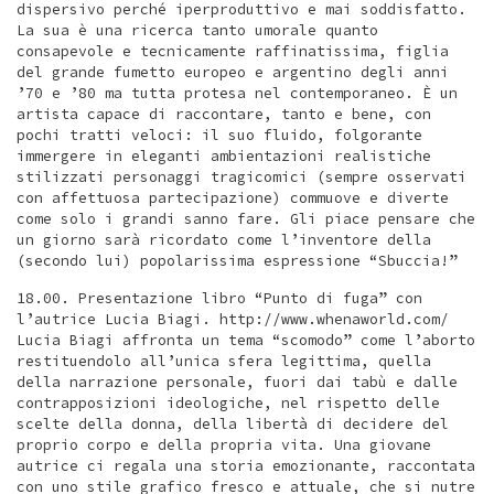
dispersivo perché iperproduttivo e mai soddisfatto.
La sua è una ricerca tanto umorale quanto
consapevole e tecnicamente raffinatissima, figlia
del grande fumetto europeo e argentino degli anni
’70 e ’80 ma tutta protesa nel contemporaneo. È un
artista capace di raccontare, tanto e bene, con
pochi tratti veloci: il suo fluido, folgorante
immergere in eleganti ambientazioni realistiche
stilizzati personaggi tragicomici (sempre osservati
con affettuosa partecipazione) commuove e diverte
come solo i grandi sanno fare. Gli piace pensare che
un giorno sarà ricordato come l’inventore della
(secondo lui) popolarissima espressione “Sbuccia!”
18.00. Presentazione libro “Punto di fuga” con
l’autrice Lucia Biagi. http://www.whenaworld.com/
Lucia Biagi affronta un tema “scomodo” come l’aborto
restituendolo all’unica sfera legittima, quella
della narrazione personale, fuori dai tabù e dalle
contrapposizioni ideologiche, nel rispetto delle
scelte della donna, della libertà di decidere del
proprio corpo e della propria vita. Una giovane
autrice ci regala una storia emozionante, raccontata
con uno stile grafico fresco e attuale, che si nutre