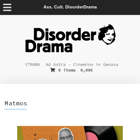
Ass. Cult. DisorderDrama
tTRAMA
Ad Astra – Cinemino in Genova
0 items
0,00
€
Matmos