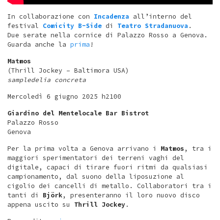
In collaborazione con
Incadenza
all’interno del
festival
Comicity B-Side
di
Teatro Stradanuova
.
Due serate nella cornice di Palazzo Rosso a Genova.
Guarda anche la
prima
!
Matmos
(Thrill Jockey – Baltimora USA)
sampledelia concreta
Mercoledì 6 giugno 2025 h2100
Giardino del Mentelocale Bar Bistrot
Palazzo Rosso
Genova
Per la prima volta a Genova arrivano i
Matmos
, tra i
maggiori sperimentatori dei terreni vaghi del
digitale, capaci di tirare fuori ritmi da qualsiasi
campionamento, dal suono della liposuzione al
cigolio dei cancelli di metallo. Collaboratori tra i
tanti di
Björk
, presenteranno il loro nuovo disco
appena uscito su
Thrill Jockey
.