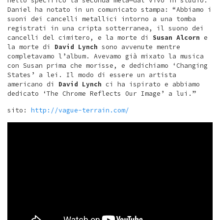
nello specifico la seconda metà—dal vivo in studio.
Daniel ha notato in un comunicato stampa: “Abbiamo i
suoni dei cancelli metallici intorno a una tomba
registrati in una cripta sotterranea, il suono dei
cancelli del cimitero, e la morte di
Susan Alcorn
e
la morte di
David Lynch
sono avvenute mentre
completavamo l’album. Avevamo già mixato la musica
con Susan prima che morisse, e dedichiamo ‘Changing
States’ a lei. Il modo di essere un artista
americano di
David Lynch
ci ha ispirato e abbiamo
dedicato ‘The Chrome Reflects Our Image’ a lui.”
sito:
http://vague-terrain.com/