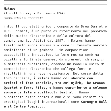
Matmos
(Thrill Jockey – Baltimora USA)
sampledelia concreta
info: Il duo elettronico , composto da Drew Daniel e
M.C. Schmidt, è un punto di riferimento nel panorama
della musica elettronica e della cultura del
campionamento. Attivi dal 1997, i Matmos hanno
trasformato suoni inusuali – come il tessuto nervoso
amplificato di un gambero – in composizioni
accessibili e innovative. La loro musica combina
oggetti e fonti eterogenee, da strumenti chirurgici
a materiali quotidiani, creando un modello unico di
composizione elettronica che collega fonti e
risultati in una rete relazionale. Nel corso della
loro carriera,
i Matmos hanno collaborato con
artisti di fama mondiale, tra cui Björk, The Kronos
Quartet e Terry Riley, e hanno contribuito a colonne
sonore di film e spettacoli teatrali.
Hanno
pubblicato oltre dodici album e si sono esibiti in
prestigiosi luoghi internazionali come
Carnegie Hall
e il Centre Pompidou.