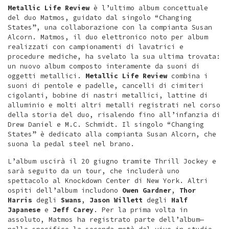
Metallic Life Review
è l’ultimo album concettuale
del duo Matmos, guidato dal singolo “Changing
States”, una collaborazione con la compianta Susan
Alcorn. Matmos, il duo elettronico noto per album
realizzati con campionamenti di lavatrici e
procedure mediche, ha svelato la sua ultima trovata:
un nuovo album composto interamente da suoni di
oggetti metallici.
Metallic Life Review
combina i
suoni di pentole e padelle, cancelli di cimiteri
cigolanti, bobine di nastri metallici, lattine di
alluminio e molti altri metalli registrati nel corso
della storia del duo, risalendo fino all’infanzia di
Drew Daniel e M.C. Schmidt. Il singolo “Changing
States” è dedicato alla compianta Susan Alcorn, che
suona la pedal steel nel brano.
L’album uscirà il 20 giugno tramite Thrill Jockey e
sarà seguito da un tour, che includerà uno
spettacolo al Knockdown Center di New York. Altri
ospiti dell’album includono
Owen Gardner
,
Thor
Harris
degli
Swans
,
Jason Willett
degli
Half
Japanese
e
Jeff Carey
. Per la prima volta in
assoluto, Matmos ha registrato parte dell’album—