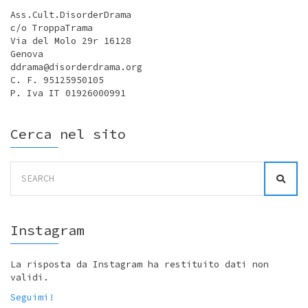
Ass.Cult.DisorderDrama
c/o TroppaTrama
Via del Molo 29r 16128
Genova
ddrama@disorderdrama.org
C. F. 95125950105
P. Iva IT 01926000991
Cerca nel sito
Search
for:
Instagram
La risposta da Instagram ha restituito dati non
validi.
Seguimi!