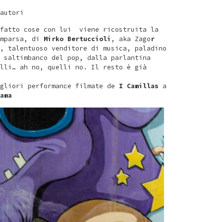
autori
 fatto cose con lui viene ricostruita la
omparsa, di
Mirko Bertuccioli
, aka Zago
r
, talentuoso venditore di musica, paladino
 saltimbanco del pop, dalla parlantina
lli… ah no, quelli no. Il resto è già
gliori performance filmate de
I Camillas
a
ama