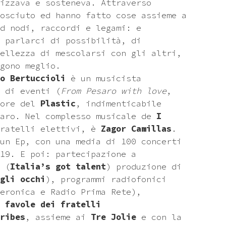
izzava e sosteneva. Attraverso
osciuto ed hanno fatto cose assieme a
d nodi, raccordi e legami: e
 parlarci di possibilità, di
ellezza di mescolarsi con gli altri,
gono meglio.
o Bertuccioli
è un musicista
 di eventi (
From Pesaro with love
,
tore del
Plastic
, indimenticabile
aro. Nel complesso musicale de
I
fratelli elettivi, è
Zagor Camillas
.
un Ep, con una media di 100 concerti
19. E poi: partecipazione a
 (
Italia’s got talent
) produzione di
gli occhi
), programmi radiofonici
eronica e Radio Prima Rete),
 favole dei fratelli
ribes
, assieme ai
Tre Jolie
e con la