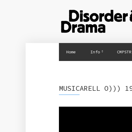
Home
Info
CMPSTR
MUSICARELL O))) 1