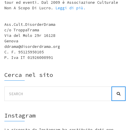
tour ed eventi. Dal 2009 è Associazione Culturale
Non A Scopo Di Lucro.
Leggi di più.
Ass.Cult.DisorderDrama
c/o TroppaTrama
Via del Molo 29r 16128
Genova
ddrama@disorderdrama.org
C. F. 95125950105
P. Iva IT 01926000991
Cerca nel sito
Search
for:
Instagram
La risposta da Instagram ha restituito dati non