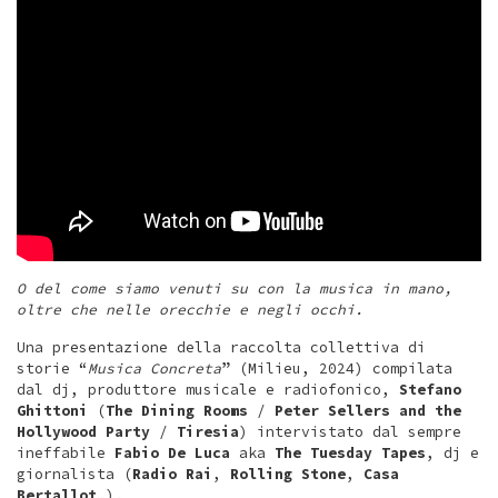
O del come siamo venuti su con la musica in mano,
oltre che nelle orecchie e negli occhi.
Una presentazione della raccolta collettiva di
storie “
Musica Concreta
” (Milieu, 2024) compilata
dal dj, produttore musicale e radiofonico,
Stefano
Ghittoni
(
The Dining Rooms
/
Peter Sellers and the
Hollywood Party
/
Tiresia
) intervistato dal sempre
ineffabile
Fabio De Luca
aka
The Tuesday Tapes
, dj e
giornalista (
Radio Rai
,
Rolling Stone
,
Casa
Bertallot
…).