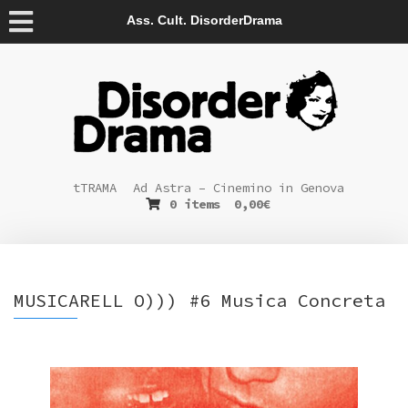
Ass. Cult. DisorderDrama
tTRAMA
Ad Astra – Cinemino in Genova
0 items
0,00
€
MUSICARELL O))) #6 Musica Concreta