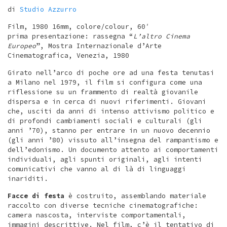
di
Studio Azzurro
Film, 1980 16mm, colore/colour, 60′
prima presentazione: rassegna “
L’altro Cinema
Europeo
”, Mostra Internazionale d’Arte
Cinematografica, Venezia, 1980
Girato nell’arco di poche ore ad una festa tenutasi
a Milano nel 1979, il film si configura come una
riflessione su un frammento di realtà giovanile
dispersa e in cerca di nuovi riferimenti. Giovani
che, usciti da anni di intenso attivismo politico e
di profondi cambiamenti sociali e culturali (gli
anni ’70), stanno per entrare in un nuovo decennio
(gli anni ’80) vissuto all’insegna del rampantismo e
dell’edonismo. Un documento attento ai comportamenti
individuali, agli spunti originali, agli intenti
comunicativi che vanno al di là di linguaggi
inariditi.
Facce di festa
è costruito, assemblando materiale
raccolto con diverse tecniche cinematografiche:
camera nascosta, interviste comportamentali,
immagini descrittive. Nel film, c’è il tentativo di