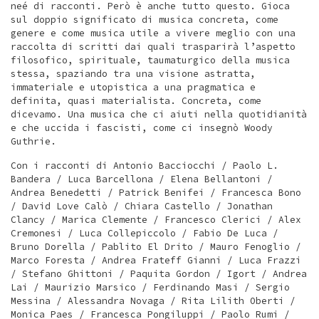
neé di racconti. Però è anche tutto questo. Gioca
sul doppio significato di musica concreta, come
genere e come musica utile a vivere meglio con una
raccolta di scritti dai quali trasparirà l’aspetto
filosofico, spirituale, taumaturgico della musica
stessa, spaziando tra una visione astratta,
immateriale e utopistica a una pragmatica e
definita, quasi materialista. Concreta, come
dicevamo. Una musica che ci aiuti nella quotidianità
e che uccida i fascisti, come ci insegnò Woody
Guthrie.
Con i racconti di Antonio Bacciocchi / Paolo L.
Bandera / Luca Barcellona / Elena Bellantoni /
Andrea Benedetti / Patrick Benifei / Francesca Bono
/ David Love Calò / Chiara Castello / Jonathan
Clancy / Marica Clemente / Francesco Clerici / Alex
Cremonesi / Luca Collepiccolo / Fabio De Luca /
Bruno Dorella / Pablito El Drito / Mauro Fenoglio /
Marco Foresta / Andrea Frateff Gianni / Luca Frazzi
/ Stefano Ghittoni / Paquita Gordon / Igort / Andrea
Lai / Maurizio Marsico / Ferdinando Masi / Sergio
Messina / Alessandra Novaga / Rita Lilith Oberti /
Monica Paes / Francesca Pongiluppi / Paolo Rumi /