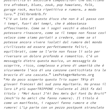
possibilità di ascoltare composizioni che oscillano
tra afrobeat, blues, zouk, pop hawaiano, folk,
garage rock, musica ripetitiva e rumore… a modo
loro
.” Ziklibrenbib.fr
“
C’è un lato di questo disco che non è al passo con
i tempi, fuori dai tempi, che è abbastanza
affascinante. Come se i sogni vecchi e obsoleti
potessero rinascere, come se il tempo non fosse così
veloce come siamo portati a credere, come se si
potesse ancora vivere isolati dal rumore del mondo
civilizzato ed essere perfettamente felici,
equilibrati, come se l’arte non fosse lì solo per
riversare un dolore profondo e romantico.
C’è un
messaggio dietro questa musica, un messaggio da
scoprire, ricco, complesso e pieno di umanità che è
sicuramente l’eco di una canzone canticchiata tra le
braccia di una cascata.
” LesPotagerNatures.org
“
Ho da poco scoperto questo Trio super TRip di
giovani francesi del sud zona Aquitania. Ho preso il
loro LP più superTRIPPONE risalente al 2015 fa dal
titolo : “Moi Aussi J’Ai Des Amis Qui Font Du Bruit”
(Anch’io ho amici che fanno rumore). Il titolo è
come un manifesto, i ragazzi fanno rumore e che
rumore! L’Lp parte con un pezzo postpunk stranulato