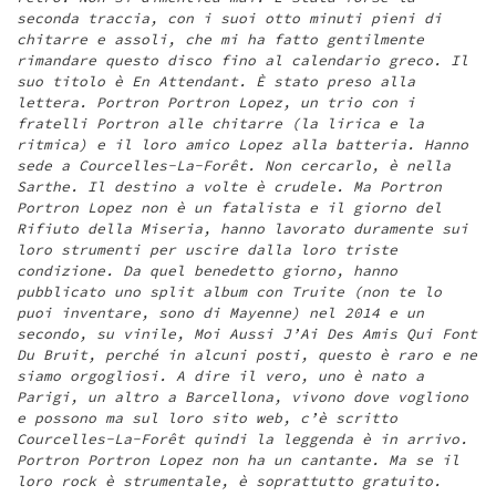
seconda traccia, con i suoi otto minuti pieni di
chitarre e assoli, che mi ha fatto gentilmente
rimandare questo disco fino al calendario greco. Il
suo titolo è En Attendant. È stato preso alla
lettera. Portron Portron Lopez, un trio con i
fratelli Portron alle chitarre (la lirica e la
ritmica) e il loro amico Lopez alla batteria. Hanno
sede a Courcelles-La-Forêt. Non cercarlo, è nella
Sarthe. Il destino a volte è crudele. Ma Portron
Portron Lopez non è un fatalista e il giorno del
Rifiuto della Miseria, hanno lavorato duramente sui
loro strumenti per uscire dalla loro triste
condizione. Da quel benedetto giorno, hanno
pubblicato uno split album con Truite (non te lo
puoi inventare, sono di Mayenne) nel 2014 e un
secondo, su vinile, Moi Aussi J’Ai Des Amis Qui Font
Du Bruit, perché in alcuni posti, questo è raro e ne
siamo orgogliosi. A dire il vero, uno è nato a
Parigi, un altro a Barcellona, vivono dove vogliono
e possono ma sul loro sito web, c’è scritto
Courcelles-La-Forêt quindi la leggenda è in arrivo.
Portron Portron Lopez non ha un cantante. Ma se il
loro rock è strumentale, è soprattutto gratuito.