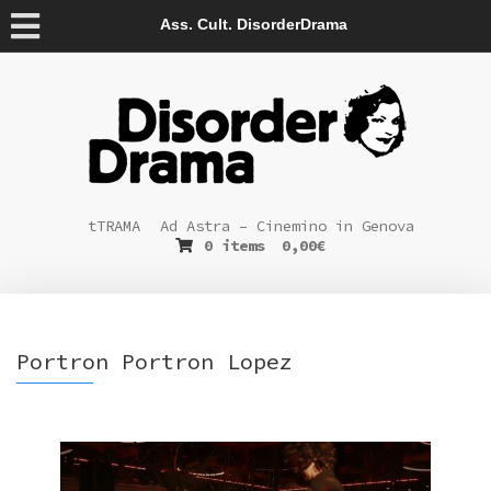
Ass. Cult. DisorderDrama
tTRAMA
Ad Astra – Cinemino in Genova
0 items
0,00
€
Portron Portron Lopez