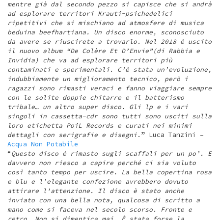
mentre già dal secondo pezzo si capisce che si andrà
ad esplorare territori Krauti-psichedelici
ripetitivi che si mischiano ad atmosfere di musica
beduina beefhartiana. Un disco enorme, sconosciuto
da avere se riuscirete a trovarlo. Nel 2018 è uscito
il nuovo album “De Colère Et D’Envie”(di Rabbia e
Invidia) che va ad esplorare territori più
contaminati e sperimentali. C’è stata un’evoluzione,
indubbiamente un miglioramento tecnico, però i
ragazzi sono rimasti veraci e fanno viaggiare sempre
con le solite doppie chitarre e il batterismo
tribale… un altro super disco. Gli lp e i vari
singoli in cassetta-cdr sono tutti sono usciti sulla
loro etichetta PoiL Records e curati nei minimi
dettagli con serigrafie e disegni
.” Luca Tanzini –
Acqua Non Potabile
“
Questo disco è rimasto sugli scaffali per un po’. E
davvero non riesco a capire perché ci sia voluto
così tanto tempo per uscire. La bella copertina rosa
e blu e l’elegante confezione avrebbero dovuto
attirare l’attenzione. Il disco è stato anche
inviato con una bella nota, qualcosa di scritto a
mano come si faceva nel secolo scorso. Fronte e
retro. Non si dimentica mai. È stata forse la