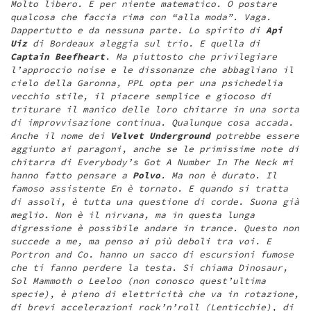
Molto libero. E per niente matematico. O postare
qualcosa che faccia rima con “alla moda”. Vaga.
Dappertutto e da nessuna parte. Lo spirito di
Api
Uiz
di Bordeaux aleggia sul trio. E quella di
Captain Beefheart
. Ma piuttosto che privilegiare
l’approccio noise e le dissonanze che abbagliano il
cielo della Garonna, PPL opta per una psichedelia
vecchio stile, il piacere semplice e giocoso di
triturare il manico delle loro chitarre in una sorta
di improvvisazione continua. Qualunque cosa accada.
Anche il nome dei
Velvet Underground
potrebbe essere
aggiunto ai paragoni, anche se le primissime note di
chitarra di Everybody’s Got A Number In The Neck mi
hanno fatto pensare a
Polvo
. Ma non è durato. Il
famoso assistente En è tornato. E quando si tratta
di assoli, è tutta una questione di corde. Suona già
meglio. Non è il nirvana, ma in questa lunga
digressione è possibile andare in trance. Questo non
succede a me, ma penso ai più deboli tra voi. E
Portron and Co. hanno un sacco di escursioni fumose
che ti fanno perdere la testa. Si chiama Dinosaur,
Sol Mammoth o Leeloo (non conosco quest’ultima
specie), è pieno di elettricità che va in rotazione,
di brevi accelerazioni rock’n’roll (Lenticchie), di