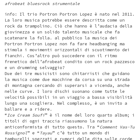
afrobeat bluesrock strumentale
info: Il trio Portron Portron Lopez è nato nel 2011.
La loro musica potrebbe essere descritta come un
rock da trampolino. Ciò che hanno è l’audacia della
giovinezza e un solido talento musicale che fa
scatenare la folla. al pubblico la musica dei
Portron Portron Lopez non fa fare headbanging ma
stimola i movimenti orizzontali di scuotimento dei
fianchi. Cos’altro può succedere con il ritmo
frenetico dell’afrobeat condito con un rock pazzesco
e un drumming selvaggio?
Due dei tre musicisti sono chitarristi che guidano
la musica come due macchine da corsa su una strada
di montagna cercando di superarsi a vicenda, anche
nelle curve. I loro dischi suonano come tutte le
velocità possibili in un viaggio a bassa visibilità
lungo una scogliera. Nel complesso, è un invito a
ballare e a ridere.
“
Ice Cream Soufi
” è il nome del loro quarto album; i
titoli di ogni traccia riassumono la natura
anticonformista di tutto questo. Tra “
Comment Vas-Tu
Rossignol
” e “
Tayau
” c’è tutto un mondo di
tamburelli spezzati e rumori delle dita sulle corde