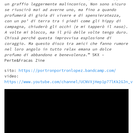
un graffio leggermente malinconico, Non sono sicuro
se riuscirò mai ad averne uno, ma fino a quando
profumerà di gioia di vivere e di spensieratezza,
con un po’ di terra tra i piedi come gli hippy di
campagna, chiuderò gli occhi (e mi tapperò il naso).
A volte mi blocco, ma il più delle volte tengo duro.
Chissà perché questa improvvisa esplosione di
coraggio. Ma questo disco tra amici che fanno rumore
nel loro angolo in tutto relax emana un dolce
profumo di abbandono e benevolenza
.” SKX –
Perte&Fracas Zine
sito:
https://portronportronlopez.bandcamp.com/
video:
https://www.youtube.com/channel/UCNVXjHep1p77lKk2GJn_v