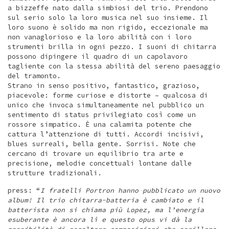
a bizzeffe nato dalla simbiosi del trio. Prendono
sul serio solo la loro musica nel suo insieme. Il
loro suono è solido ma non rigido, eccezionale ma
non vanaglorioso e la loro abilità con i loro
strumenti brilla in ogni pezzo. I suoni di chitarra
possono dipingere il quadro di un capolavoro
tagliente con la stessa abilità del sereno paesaggio
del tramonto.
Strano in senso positivo, fantastico, grazioso,
piacevole: forme curiose e distorte – qualcosa di
unico che invoca simultaneamente nel pubblico un
sentimento di status privilegiato così come un
rossore simpatico. È una calamita potente che
cattura l’attenzione di tutti. Accordi incisivi,
blues surreali, bella gente. Sorrisi. Note che
cercano di trovare un equilibrio tra arte e
precisione, melodie concettuali lontane dalle
strutture tradizionali.
press: “
I fratelli Portron hanno pubblicato un nuovo
album! Il trio chitarra-batteria è cambiato e il
batterista non si chiama più Lopez, ma l’energia
esuberante è ancora lì e questo opus vi dà la