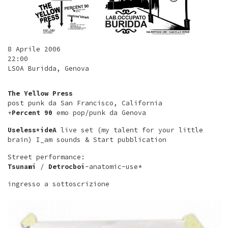
8 Aprile 2006
22:00
LSOA Buridda, Genova
The Yellow Press
post punk da San Francisco, California
+
Percent 90
emo pop/punk da Genova
Useless*ideA
live set (my talent for your little
brain) I_am sounds & Start pubblication
Street performance:
Tsunami
/
Detrocboi
-anatomic-use*
ingresso a sottoscrizione