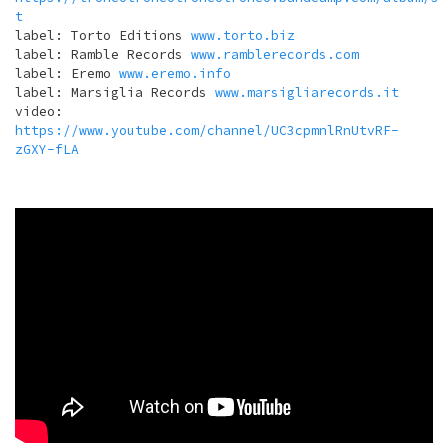
t
label: Torto Editions
www.torto.biz
label: Ramble Records
www.ramblerecords.com
label: Eremo
www.eremo.info
label: Marsiglia Records
www.marsigliarecords.it
video:
https://www.youtube.com/channel/UC3cpmnlRnUtvRF-
zGXY-fLA