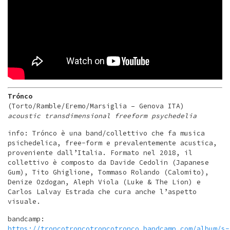
Trónco
(Torto/Ramble/Eremo/Marsiglia – Genova ITA)
acoustic transdimensional freeform psychedelia
info: Trónco è una band/collettivo che fa musica
psichedelica, free-form e prevalentemente acustica,
proveniente dall’Italia. Formato nel 2018, il
collettivo è composto da Davide Cedolin (Japanese
Gum), Tito Ghiglione, Tommaso Rolando (Calomito),
Denize Ozdogan, Aleph Viola (Luke & The Lion) e
Carlos Lalvay Estrada che cura anche l’aspetto
visuale.
bandcamp:
https://troncotroncotroncotronco.bandcamp.com/album/s-