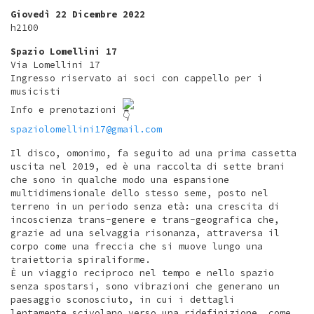
Giovedì 22 Dicembre 2022
h2100
Spazio Lomellini 17
Via Lomellini 17
Ingresso riservato ai soci con cappello per i
musicisti
Info e prenotazioni
spaziolomellini17@gmail.com
Il disco, omonimo, fa seguito ad una prima cassetta
uscita nel 2019, ed è una raccolta di sette brani
che sono in qualche modo una espansione
multidimensionale dello stesso seme, posto nel
terreno in un periodo senza età: una crescita di
incoscienza trans-genere e trans-geografica che,
grazie ad una selvaggia risonanza, attraversa il
corpo come una freccia che si muove lungo una
traiettoria spiraliforme.
È un viaggio reciproco nel tempo e nello spazio
senza spostarsi, sono vibrazioni che generano un
paesaggio sconosciuto, in cui i dettagli
lentamente scivolano verso una ridefinizione, come