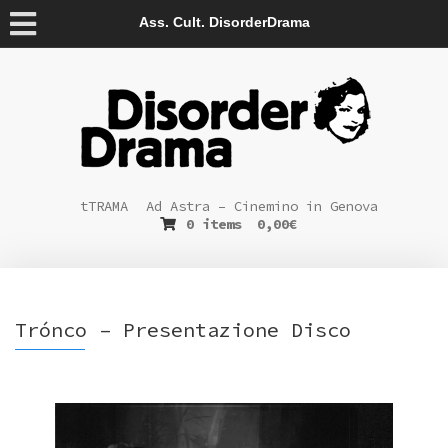
Ass. Cult. DisorderDrama
tTRAMA
Ad Astra – Cinemino in Genova
0 items
0,00
€
Trónco – Presentazione Disco