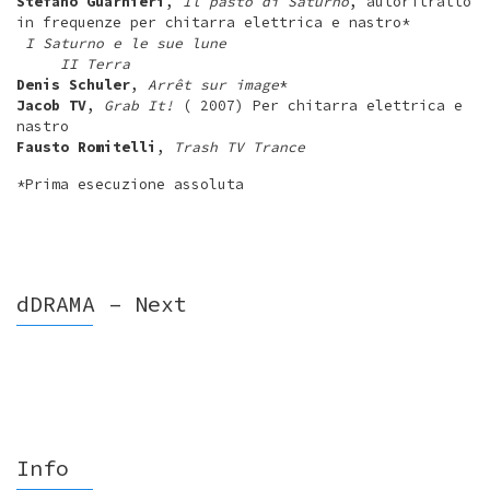
Stefano Guarnieri
,
Il pasto di Saturno
, autoritratto
in frequenze per chitarra elettrica e nastro*
I Saturno e le sue lune
II Terra
Denis Schuler
,
Arrêt sur image
*
Jacob TV
,
Grab It!
( 2007) Per chitarra elettrica e
nastro
Fausto Romitelli
,
Trash TV Trance
*Prima esecuzione assoluta
dDRAMA – Next
Info