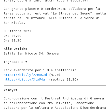
Tursi, oltre a tanti altri luoghi evocativi.
Con grande piacere DisorderDrama collabora per la
terza volta al festival “Le Strade del Suono”, nella
serata dell’8 Ottobre, Alle Ortiche alle Serre di
San Nicola.
8 Ottobre 2021
Ore 20.00
Ore 21.30
Alle Ortiche
Salita San Nicolò 34, Genova
Ingresso 8 €
Link eventbrite per i due spettacoli:
https://bit.ly/2ZMxSJd
(h.20)
https://bit.ly/3laF4aj
(replica 21.30)
Vampyr!
Co-produzione con il Festival Archipelag di Ginevra
in collaborazione con Pro Helvetia, Fondazione
svizzera per la cultura e Associazione Disorderdrama