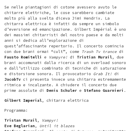
Se nelle piantagioni di cotone avessero avuto le
chitarre elettriche, le cose sarebbero cambiate
molto più alla svelta diceva Jimi Hendrix. La
chitarra elettrica è infatti da sempre un simbolo
d’eversione ed emancipazione. Gilbert Impérial è uno
dei massimi chitarristi del nostro paese e da molti
anni si dedica all’esplorazione di
quest’affascinante repertorio. Il concerto comincia
con due brani ormai “cult”, come
Trash Tv trance
di
Fausto Romitelli
e
Vampyre!
di
Tristian Murail
, due
brani accomunati dalla ricerca di un overload sonoro
e dall’utilizzo combinato di tecniche di saturazione
e distorsione sonora. Il provocatorio
Grab It!
di
JacobTv
ci presenta invece una chitarra estremamente
ritmica e incalzante. A chiudere il concerto due
prime assolute di
Denis Schuler
e
Stefano Guarnieri
.
Gilbert Imperial
, chitarra elettrica
Programma:
Tristan Murail
,
Vampyr!
Eve Beglarian
,
Until it blazes