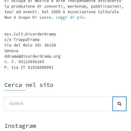
si occupa di musica e arte indipendente attraverso
la produzione di concerti, workshop, pubblicazioni,
tour ed eventi. Dal 2009 è Associazione Culturale
Non A Scopo Di Lucro.
Leggi di più.
Ass.Cult.DisorderDrama
c/o TroppaTrama
Via del Molo 29r 16128
Genova
ddrama@disorderdrama.org
C. F. 95125950105
P. Iva IT 01926000991
Cerca nel sito
Search
for:
Instagram