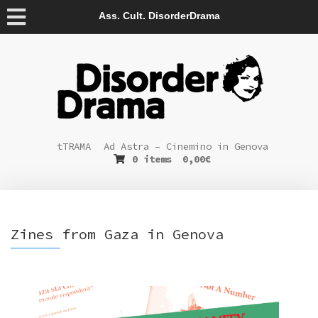
Ass. Cult. DisorderDrama
tTRAMA
Ad Astra – Cinemino in Genova
0 items
0,00
€
Zines from Gaza in Genova