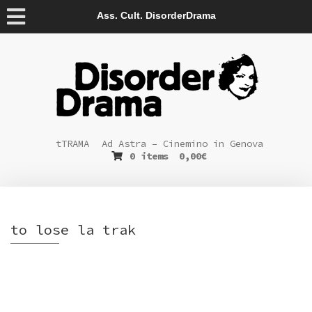
Ass. Cult. DisorderDrama
tTRAMA
Ad Astra – Cinemino in Genova
0 items
0,00
€
to lose la trak