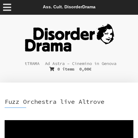
Ass. Cult. DisorderDrama
tTRAMA
Ad Astra – Cinemino in Genova
0 items
0,00
€
Fuzz Orchestra live Altrove