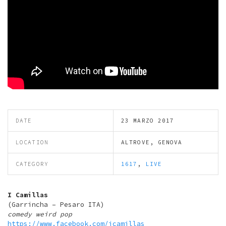
DATE
23 MARZO 2017
LOCATION
ALTROVE, GENOVA
CATEGORY
1617
,
LIVE
I Camillas
(Garrincha – Pesaro ITA)
comedy weird pop
https://www.facebook.com/icamillas