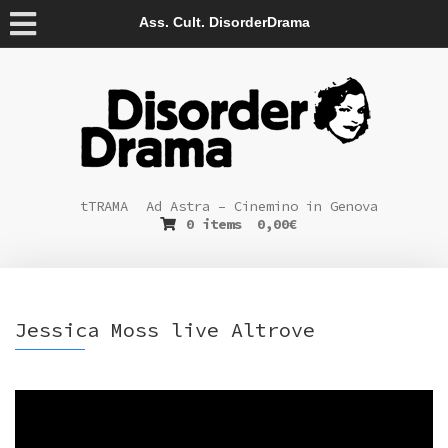
Ass. Cult. DisorderDrama
tTRAMA
Ad Astra – Cinemino in Genova
0 items
0,00
€
Jessica Moss live Altrove