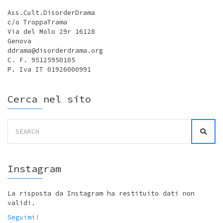
Ass.Cult.DisorderDrama
c/o TroppaTrama
Via del Molo 29r 16128
Genova
ddrama@disorderdrama.org
C. F. 95125950105
P. Iva IT 01926000991
Cerca nel sito
Search
for:
Instagram
La risposta da Instagram ha restituito dati non
validi.
Seguimi!