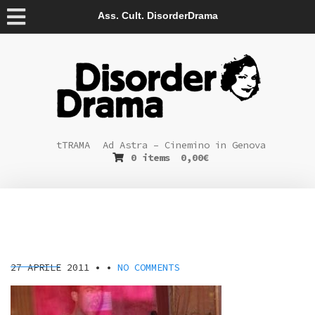
Ass. Cult. DisorderDrama
tTRAMA
Ad Astra – Cinemino in Genova
0 items
0,00
€
27 APRILE 2011
• •
NO COMMENTS