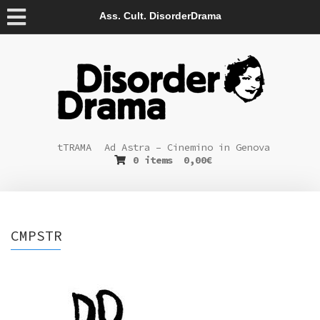
Ass. Cult. DisorderDrama
tTRAMA
Ad Astra – Cinemino in Genova
0 items
0,00
€
CMPSTR