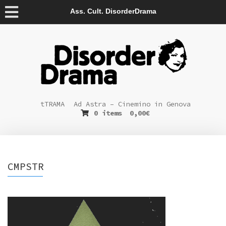
Ass. Cult. DisorderDrama
tTRAMA
Ad Astra – Cinemino in Genova
0 items
0,00
€
CMPSTR