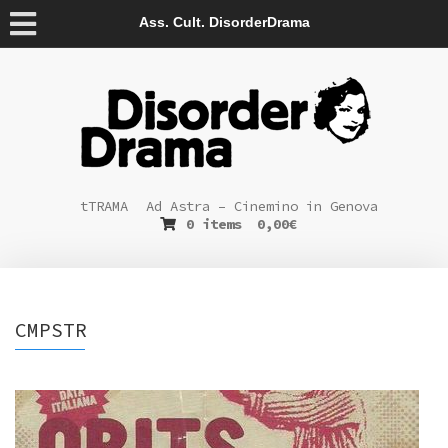
Ass. Cult. DisorderDrama
tTRAMA
Ad Astra – Cinemino in Genova
0 items
0,00
€
CMPSTR