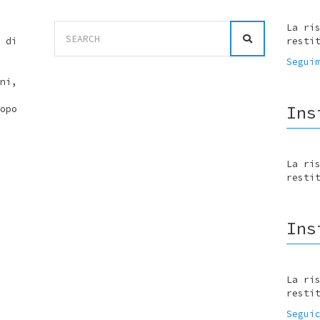
Search
La ri
for:
 di
resti
Segui
ni,
Ins
opo
La ri
resti
Ins
La ri
resti
Segui