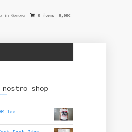
o in Genova
0 items
0,00
€
 nostro shop
DR Tee
€
Test Fest Zine