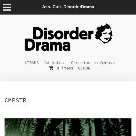
Ass. Cult. DisorderDrama
tTRAMA
Ad Astra – Cinemino in Genova
0 items
0,00
€
CMPSTR