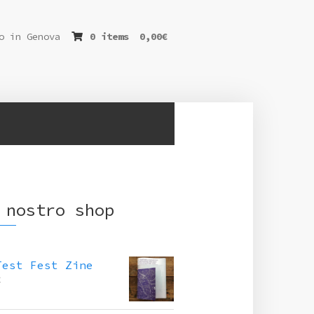
o in Genova
0 items
0,00
€
 nostro shop
Test Fest Zine
€