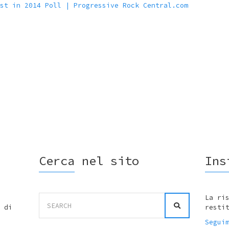
st in 2014 Poll | Progressive Rock Central.com
Cerca nel sito
Ins
Search
La ri
for:
 di
resti
Segui