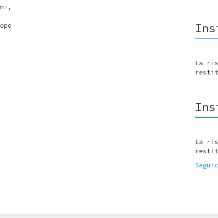
ni,
Ins
opo
La ri
resti
Ins
La ri
resti
Segui