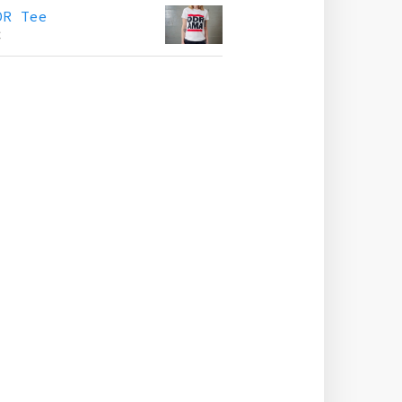
DR Tee
€