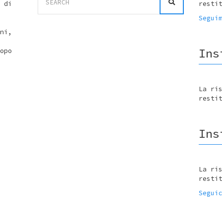
for:
 di
resti
Segui
ni,
Ins
opo
La ri
resti
Ins
La ri
resti
Segui