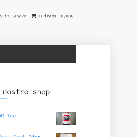
o in Genova
0 items
0,00
€
 nostro shop
DR Tee
€
Test Fest Zine