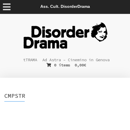
Ass. Cult. DisorderDrama
tTRAMA
Ad Astra – Cinemino in Genova
0 items
0,00
€
CMPSTR