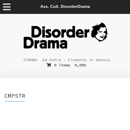
Ass. Cult. DisorderDrama
tTRAMA
Ad Astra – Cinemino in Genova
0 items
0,00
€
CMPSTR