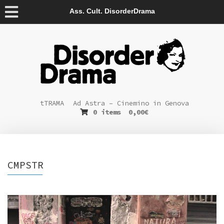
Ass. Cult. DisorderDrama
tTRAMA
Ad Astra – Cinemino in Genova
0 items
0,00
€
CMPSTR