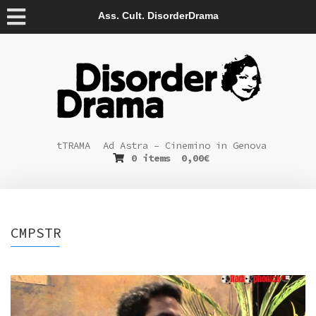
Ass. Cult. DisorderDrama
tTRAMA
Ad Astra – Cinemino in Genova
0 items
0,00
€
CMPSTR