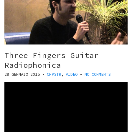
Three Fingers Guitar –
Radiophonica
28 GENNAIO 2015
•
CMPSTR
,
VIDEO
•
NO COMMENTS