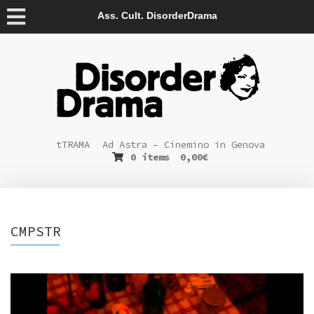
Ass. Cult. DisorderDrama
tTRAMA
Ad Astra – Cinemino in Genova
0 items
0,00
€
CMPSTR