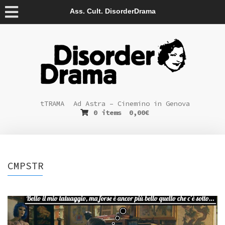
Ass. Cult. DisorderDrama
tTRAMA
Ad Astra – Cinemino in Genova
0 items
0,00
€
CMPSTR