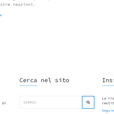
stre reazioni.
e
Cerca nel sito
Ins
Search
La ri
for:
 di
resti
Segui