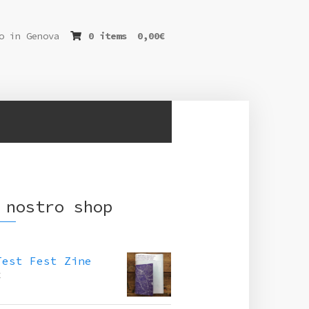
o in Genova
0 items
0,00
€
 nostro shop
Test Fest Zine
€