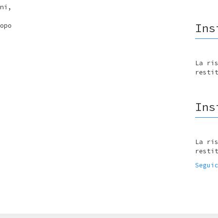
ni,
Ins
opo
La ri
resti
Ins
La ri
resti
Segui