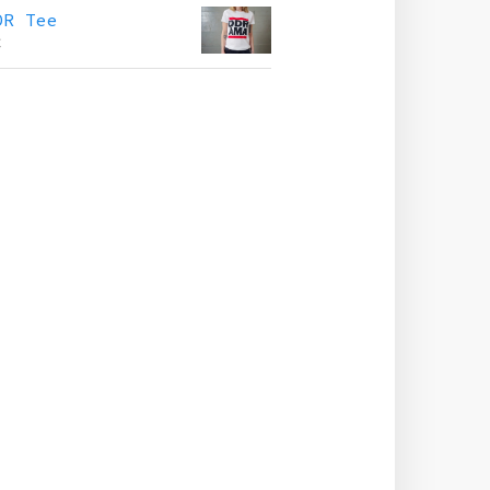
DR Tee
€