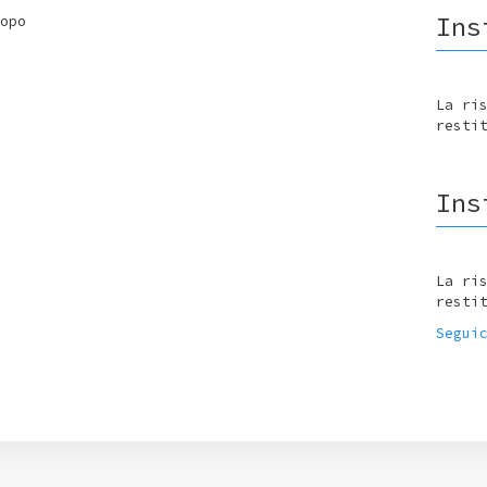
Ins
opo
La ri
resti
Ins
La ri
resti
Segui