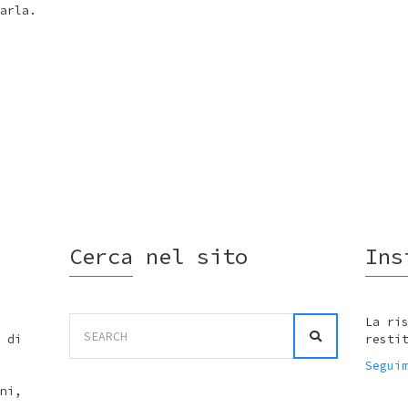
arla.
Cerca nel sito
Ins
Search
La ri
for:
 di
resti
Segui
ni,