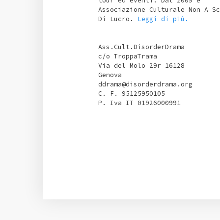
tour ed eventi. Dal 2009 è
Associazione Culturale Non A Sc
Di Lucro.
Leggi di più.
Ass.Cult.DisorderDrama
c/o TroppaTrama
Via del Molo 29r 16128
Genova
ddrama@disorderdrama.org
C. F. 95125950105
P. Iva IT 01926000991