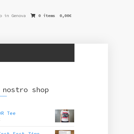
o in Genova
0 items
0,00
€
 nostro shop
DR Tee
€
Test Fest Zine