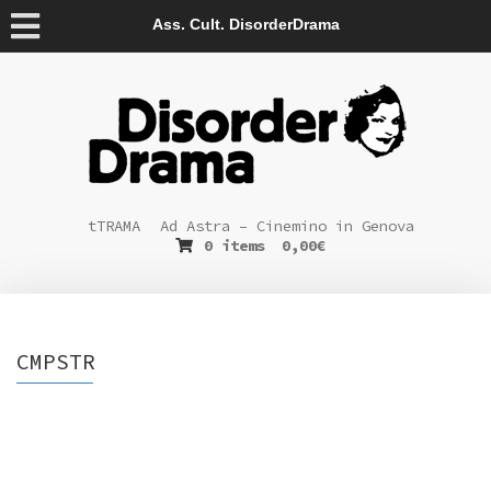
Ass. Cult. DisorderDrama
tTRAMA
Ad Astra – Cinemino in Genova
0 items
0,00
€
CMPSTR