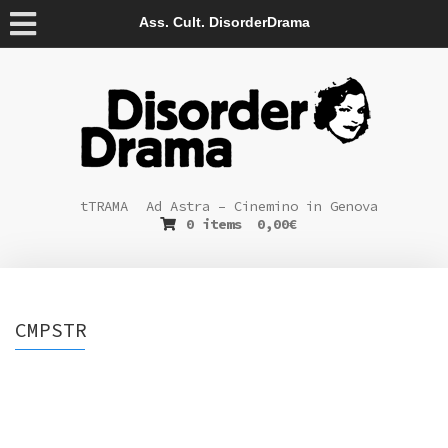
Ass. Cult. DisorderDrama
tTRAMA
Ad Astra – Cinemino in Genova
0 items
0,00
€
CMPSTR