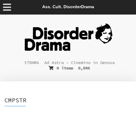
Ass. Cult. DisorderDrama
tTRAMA
Ad Astra – Cinemino in Genova
0 items
0,00
€
CMPSTR