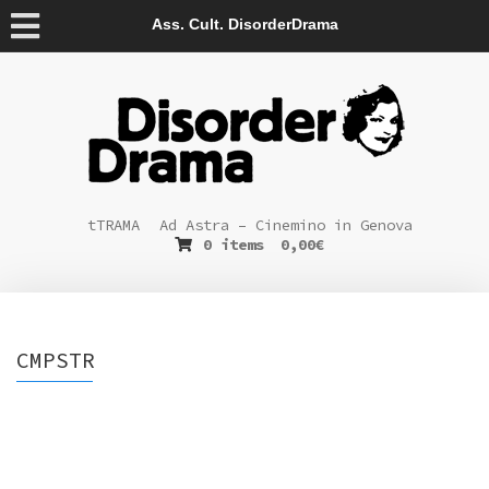
Ass. Cult. DisorderDrama
tTRAMA
Ad Astra – Cinemino in Genova
0 items
0,00
€
CMPSTR