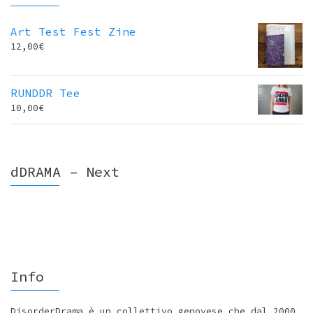
Art Test Fest Zine
12,00
€
RUNDDR Tee
10,00
€
dDRAMA – Next
Info
DisorderDrama è un collettivo genovese che dal 2000