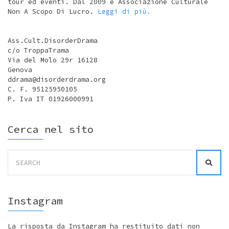
tour ed eventi. Dal 2009 è Associazione Culturale
Non A Scopo Di Lucro.
Leggi di più.
Ass.Cult.DisorderDrama
c/o TroppaTrama
Via del Molo 29r 16128
Genova
ddrama@disorderdrama.org
C. F. 95125950105
P. Iva IT 01926000991
Cerca nel sito
Search
for:
Instagram
La risposta da Instagram ha restituito dati non