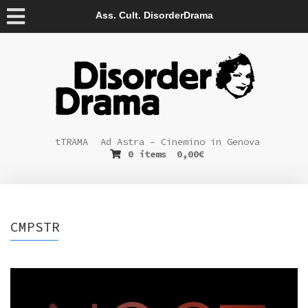
Ass. Cult. DisorderDrama
tTRAMA
Ad Astra – Cinemino in Genova
0 items
0,00
€
CMPSTR