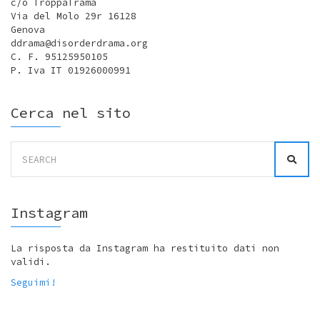
c/o TroppaTrama
Via del Molo 29r 16128
Genova
ddrama@disorderdrama.org
C. F. 95125950105
P. Iva IT 01926000991
Cerca nel sito
Search
for:
Instagram
La risposta da Instagram ha restituito dati non
validi.
Seguimi!