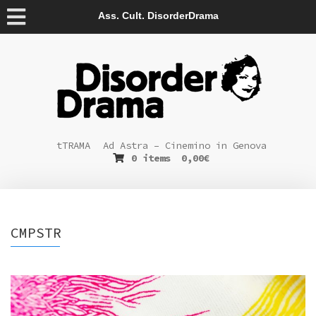
Ass. Cult. DisorderDrama
tTRAMA
Ad Astra – Cinemino in Genova
0 items
0,00
€
CMPSTR