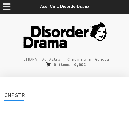
Ass. Cult. DisorderDrama
tTRAMA
Ad Astra – Cinemino in Genova
0 items
0,00
€
CMPSTR