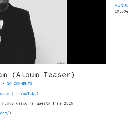
RUND
10,00
am (Album Teaser)
•
NO COMMENTS
easer) – YouTube
)
 nuovo disco in questa fine 2016
com/
)