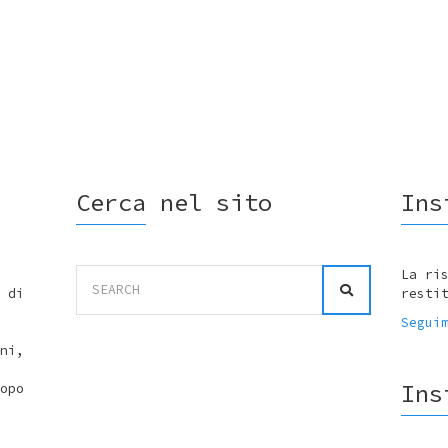
Cerca nel sito
Ins
Search
La ri
for:
 di
resti
Segui
ni,
Ins
opo