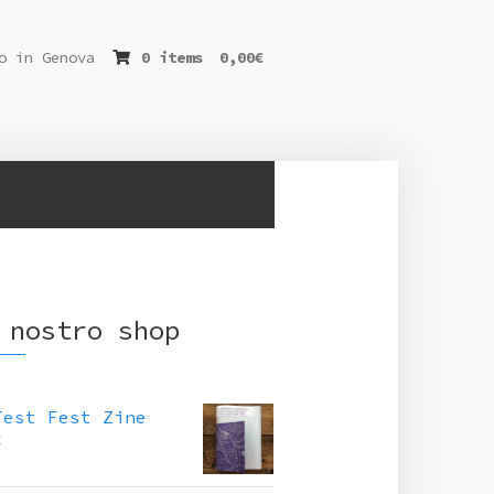
o in Genova
0 items
0,00
€
 nostro shop
Test Fest Zine
€