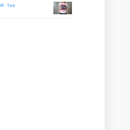
DR Tee
€