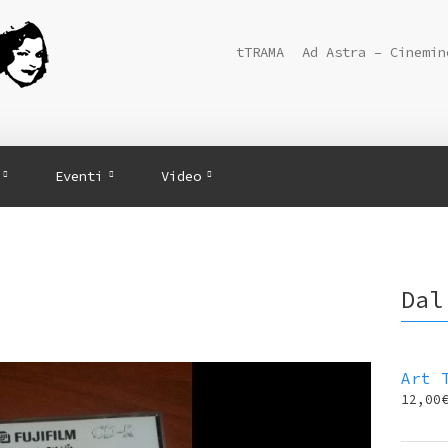
tTRAMA
Ad Astra – Cinemin
Eventi
Video
Dal
Art 
12,00