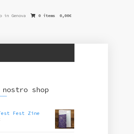
o in Genova
0 items
0,00
€
 nostro shop
Test Fest Zine
€