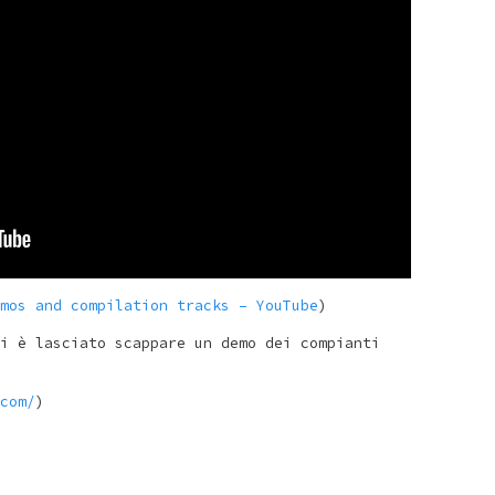
mos and compilation tracks – YouTube
)
i è lasciato scappare un demo dei compianti
com/
)