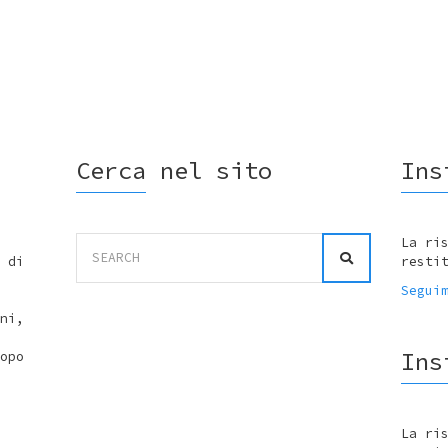
Cerca nel sito
Ins
Search
La ri
for:
 di
resti
Segui
ni,
Ins
opo
La ri