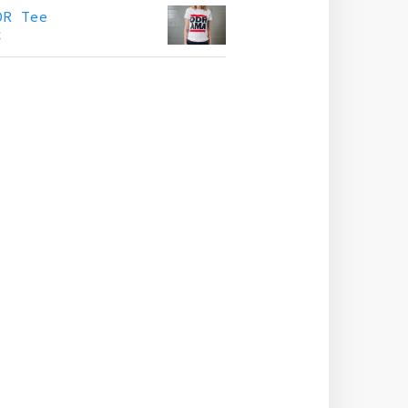
DR Tee
€