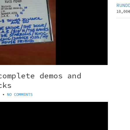
RUND
10,00
complete demos and
cks
•
NO COMMENTS