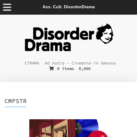
Ass. Cult. DisorderDrama
tTRAMA
Ad Astra – Cinemino in Genova
0 items
0,00
€
CMPSTR