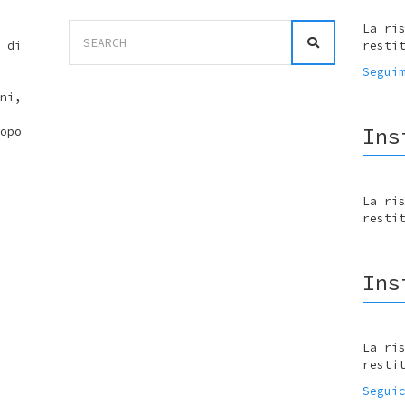
Search
La ri
for:
 di
resti
Segui
ni,
Ins
opo
La ri
resti
Ins
La ri
resti
Segui