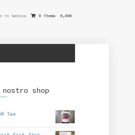
o in Genova
0 items
0,00
€
 nostro shop
DR Tee
€
Test Fest Zine