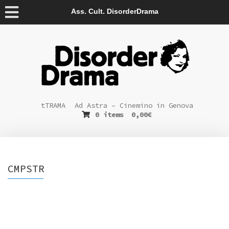
Ass. Cult. DisorderDrama
tTRAMA
Ad Astra – Cinemino in Genova
0 items
0,00
€
CMPSTR