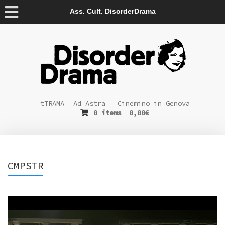
Ass. Cult. DisorderDrama
tTRAMA
Ad Astra – Cinemino in Genova
0 items
0,00
€
CMPSTR