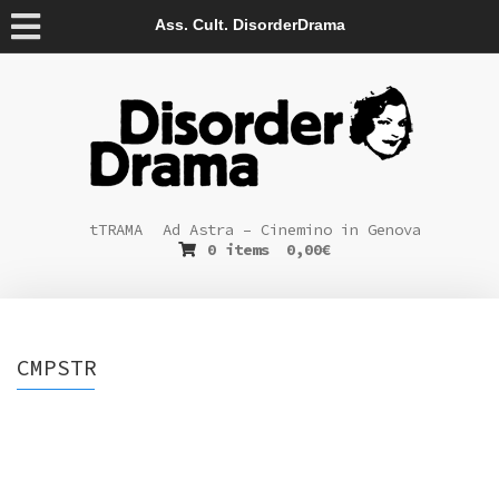
Ass. Cult. DisorderDrama
tTRAMA
Ad Astra – Cinemino in Genova
0 items
0,00
€
CMPSTR