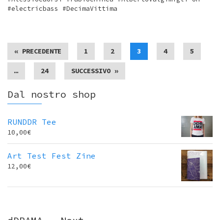
#electricbass #DecimaVittima
« PRECEDENTE
1
2
3
4
5
…
24
SUCCESSIVO »
Dal nostro shop
RUNDDR Tee
10,00
€
Art Test Fest Zine
12,00
€