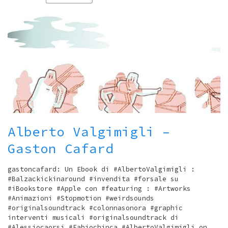
Alberto Valgimigli –
Gaston Cafard
gastoncafard: Un Ebook di #AlbertoValgimigli :
#Balzackickinaround #invendita #forsale su
#iBookstore #Apple con #featuring : #Artworks
#Animazioni #Stopmotion #weirdsounds
#originalsoundtrack #colonnasonora #graphic
interventi musicali #originalsoundtrack di
#Alessiocaorsi #Fabiochinca #AlbertoValgimigli on