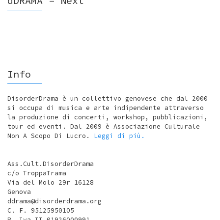
dDRAMA – Next
Info
DisorderDrama è un collettivo genovese che dal 2000
si occupa di musica e arte indipendente attraverso
la produzione di concerti, workshop, pubblicazioni,
tour ed eventi. Dal 2009 è Associazione Culturale
Non A Scopo Di Lucro.
Leggi di più.
Ass.Cult.DisorderDrama
c/o TroppaTrama
Via del Molo 29r 16128
Genova
ddrama@disorderdrama.org
C. F. 95125950105
P. Iva IT 01926000991