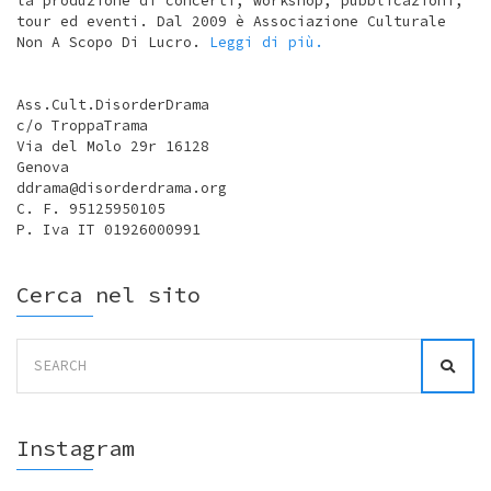
la produzione di concerti, workshop, pubblicazioni,
tour ed eventi. Dal 2009 è Associazione Culturale
Non A Scopo Di Lucro.
Leggi di più.
Ass.Cult.DisorderDrama
c/o TroppaTrama
Via del Molo 29r 16128
Genova
ddrama@disorderdrama.org
C. F. 95125950105
P. Iva IT 01926000991
Cerca nel sito
Search
for:
Instagram