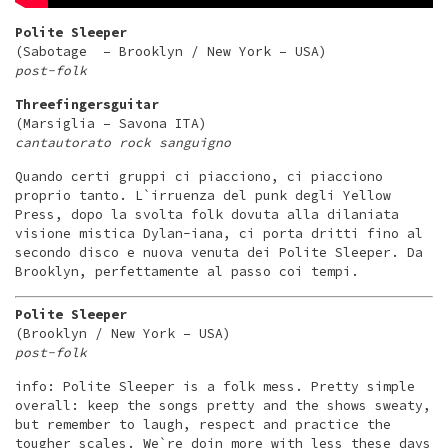
Polite Sleeper
(Sabotage – Brooklyn / New York – USA)
post-folk
Threefingersguitar
(Marsiglia – Savona ITA)
cantautorato rock sanguigno
Quando certi gruppi ci piacciono, ci piacciono
proprio tanto. L`irruenza del punk degli Yellow
Press, dopo la svolta folk dovuta alla dilaniata
visione mistica Dylan-iana, ci porta dritti fino al
secondo disco e nuova venuta dei Polite Sleeper. Da
Brooklyn, perfettamente al passo coi tempi.
Polite Sleeper
(Brooklyn / New York – USA)
post-folk
info: Polite Sleeper is a folk mess. Pretty simple
overall: keep the songs pretty and the shows sweaty,
but remember to laugh, respect and practice the
tougher scales. We`re doin more with less these days